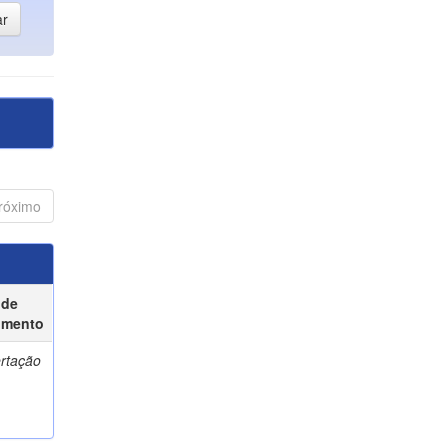
róximo
 de
umento
ertação