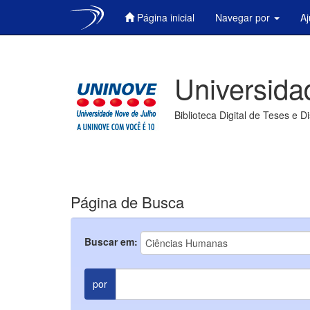
Página inicial
Navegar por
A
Skip
navigation
Universida
Biblioteca Digital de Teses e D
Página de Busca
Buscar em:
por