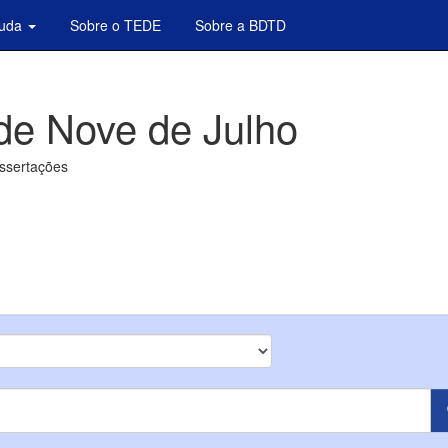
juda
Sobre o TEDE
Sobre a BDTD
de Nove de Julho
issertações