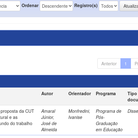
Ordenar
Registro(s)
Anterior
1
P
Autor
Orientador
Programa
Tipo
doc
a proposta da CUT
Amaral
Monfredini,
Programa de
Diss
ural e as
Júnior,
Ivanise
Pós-
undo do trabalho
José de
Graduação
Almeida
em Educação