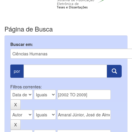
Página de Busca
Buscar em:
por
Filtros correntes: