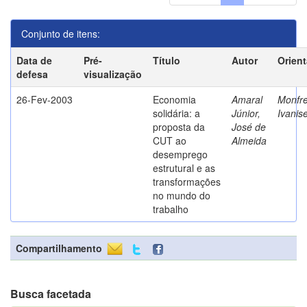
Conjunto de itens:
Data de
Pré-
Título
Autor
Orien
defesa
visualização
26-Fev-2003
Economia
Amaral
Monfre
solidária: a
Júnior,
Ivanis
proposta da
José de
CUT ao
Almeida
desemprego
estrutural e as
transformações
no mundo do
trabalho
Compartilhamento
Busca facetada