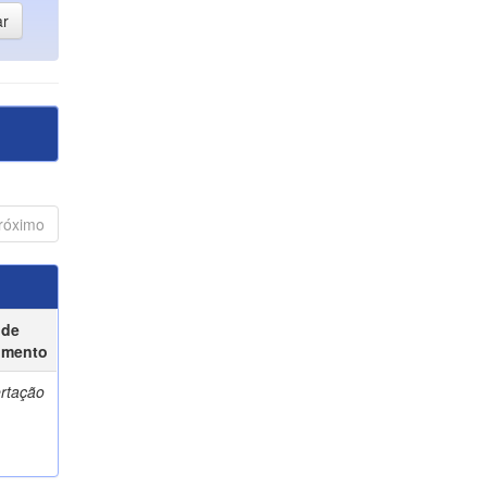
róximo
 de
umento
ertação