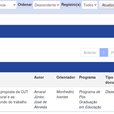
Ordenar
Registro(s)
Anterior
1
P
Autor
Orientador
Programa
Tipo
doc
a proposta da CUT
Amaral
Monfredini,
Programa de
Diss
ural e as
Júnior,
Ivanise
Pós-
undo do trabalho
José de
Graduação
Almeida
em Educação