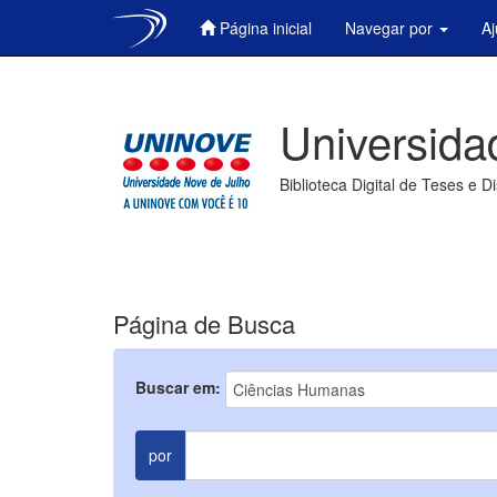
Página inicial
Navegar por
A
Skip
navigation
Universida
Biblioteca Digital de Teses e D
Página de Busca
Buscar em:
por