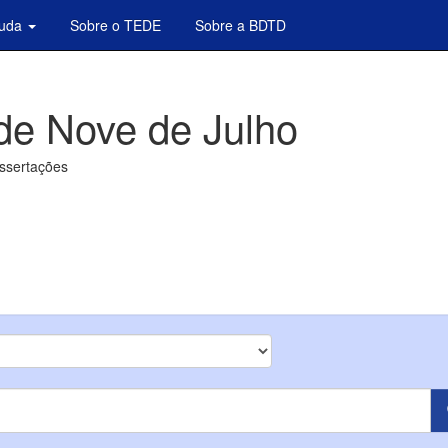
juda
Sobre o TEDE
Sobre a BDTD
de Nove de Julho
issertações