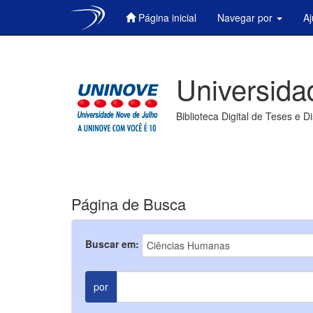
Página inicial
Navegar por
A
Skip
navigation
Universida
Biblioteca Digital de Teses e D
Página de Busca
Buscar em:
por