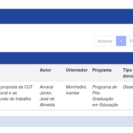
Anterior
1
P
Autor
Orientador
Programa
Tipo
doc
a proposta da CUT
Amaral
Monfredini,
Programa de
Diss
ural e as
Júnior,
Ivanise
Pós-
undo do trabalho
José de
Graduação
Almeida
em Educação