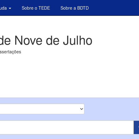
juda
Sobre o TEDE
Sobre a BDTD
de Nove de Julho
issertações