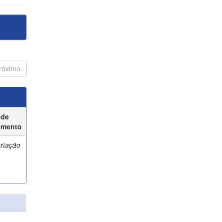
róximo
 de
umento
ertação