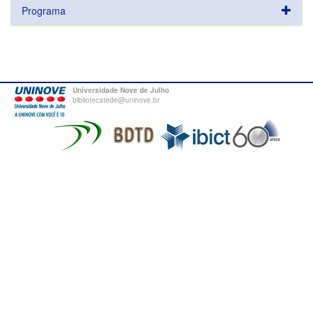
Programa
Universidade Nove de Julho
bibliotecatede@uninove.br