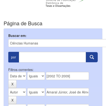
Página de Busca
Buscar em:
por
Filtros correntes: