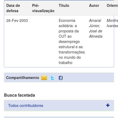
Data de
Pré-
Título
Autor
Orien
defesa
visualização
26-Fev-2003
Economia
Amaral
Monfre
solidária: a
Júnior,
Ivanis
proposta da
José de
CUT ao
Almeida
desemprego
estrutural e as
transformações
no mundo do
trabalho
Compartilhamento
Busca facetada
Todos contribuidores