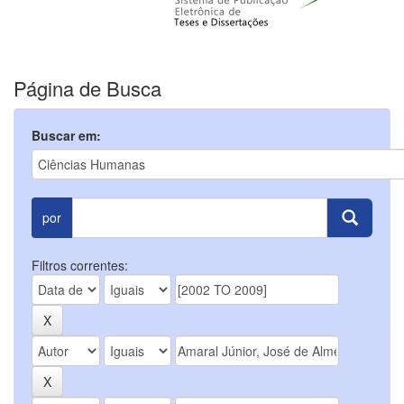
Página de Busca
Buscar em:
por
Filtros correntes: