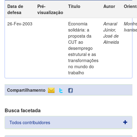
Data de
Pré-
Título
Autor
Orien
defesa
visualização
26-Fev-2003
Economia
Amaral
Monfre
solidária: a
Júnior,
Ivanis
proposta da
José de
CUT ao
Almeida
desemprego
estrutural e as
transformações
no mundo do
trabalho
Compartilhamento
Busca facetada
Todos contribuidores