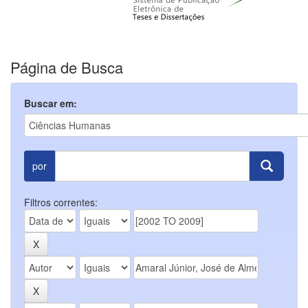
Página de Busca
Buscar em:
por
Filtros correntes: