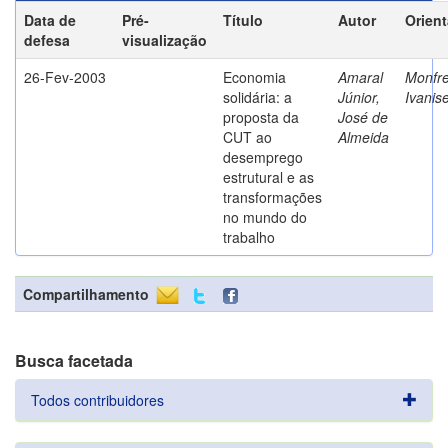
Data de
Pré-
Título
Autor
Orien
defesa
visualização
26-Fev-2003
Economia
Amaral
Monfre
solidária: a
Júnior,
Ivanis
proposta da
José de
CUT ao
Almeida
desemprego
estrutural e as
transformações
no mundo do
trabalho
Compartilhamento
Busca facetada
Todos contribuidores