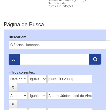
Página de Busca
Buscar em:
por
Filtros correntes: