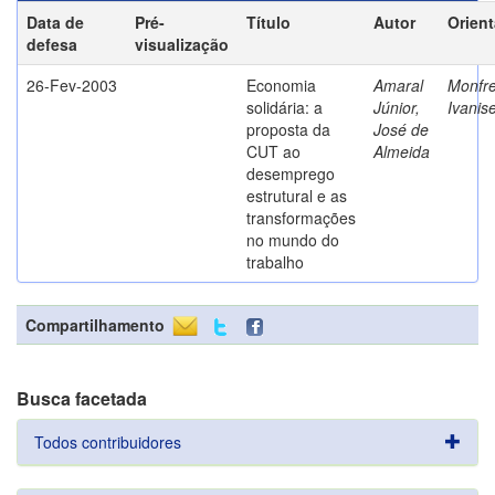
Data de
Pré-
Título
Autor
Orien
defesa
visualização
26-Fev-2003
Economia
Amaral
Monfre
solidária: a
Júnior,
Ivanis
proposta da
José de
CUT ao
Almeida
desemprego
estrutural e as
transformações
no mundo do
trabalho
Compartilhamento
Busca facetada
Todos contribuidores