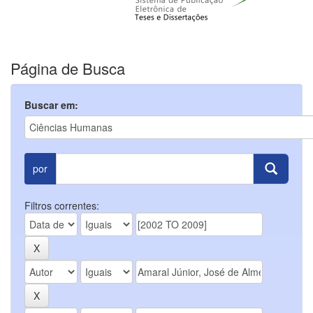
Página de Busca
Buscar em:
por
Filtros correntes: