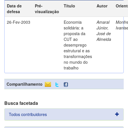
Data de
Pré-
Título
Autor
Orien
defesa
visualização
26-Fev-2003
Economia
Amaral
Monfre
solidária: a
Júnior,
Ivanis
proposta da
José de
CUT ao
Almeida
desemprego
estrutural e as
transformações
no mundo do
trabalho
Compartilhamento
Busca facetada
Todos contribuidores