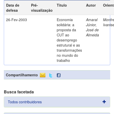
Data de
Pré-
Título
Autor
Orien
defesa
visualização
26-Fev-2003
Economia
Amaral
Monfre
solidária: a
Júnior,
Ivanis
proposta da
José de
CUT ao
Almeida
desemprego
estrutural e as
transformações
no mundo do
trabalho
Compartilhamento
Busca facetada
Todos contribuidores