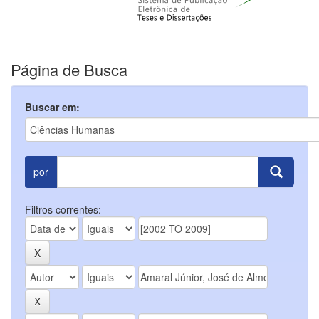
Página de Busca
Buscar em:
por
Filtros correntes: