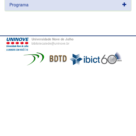
Programa
Universidade Nove de Julho
bibliotecatede@uninove.br