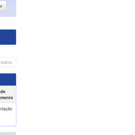
róximo
 de
umento
ertação