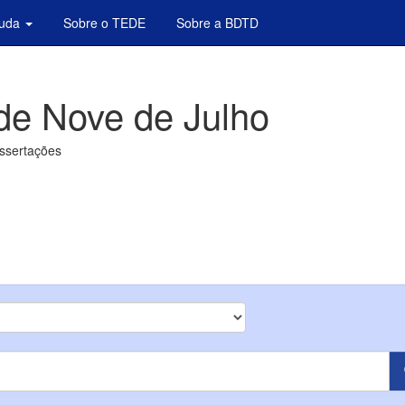
juda
Sobre o TEDE
Sobre a BDTD
de Nove de Julho
issertações