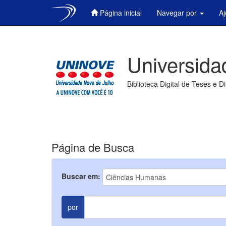
Página inicial
Navegar por
A
Skip
navigation
Universida
Biblioteca Digital de Teses e D
Página de Busca
Buscar em:
por