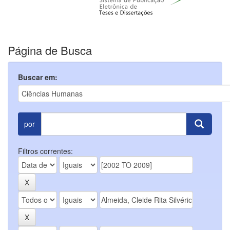
Página de Busca
Buscar em:
por
Filtros correntes: