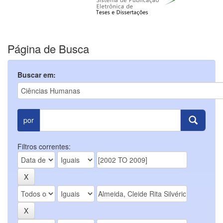
Página de Busca
Buscar em:
por
Filtros correntes: