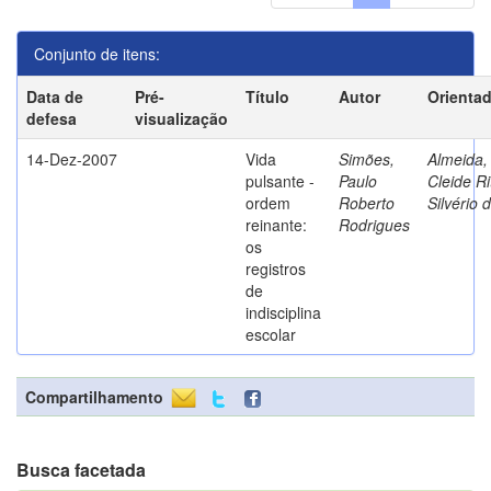
Conjunto de itens:
Data de
Pré-
Título
Autor
Orienta
defesa
visualização
14-Dez-2007
Vida
Simões,
Almeida,
pulsante -
Paulo
Cleide Ri
ordem
Roberto
Silvério 
reinante:
Rodrigues
os
registros
de
indisciplina
escolar
Compartilhamento
Busca facetada