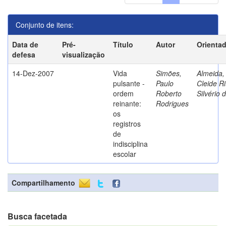
Conjunto de itens:
Data de
Pré-
Título
Autor
Orienta
defesa
visualização
14-Dez-2007
Vida
Simões,
Almeida,
pulsante -
Paulo
Cleide Ri
ordem
Roberto
Silvério 
reinante:
Rodrigues
os
registros
de
indisciplina
escolar
Compartilhamento
Busca facetada