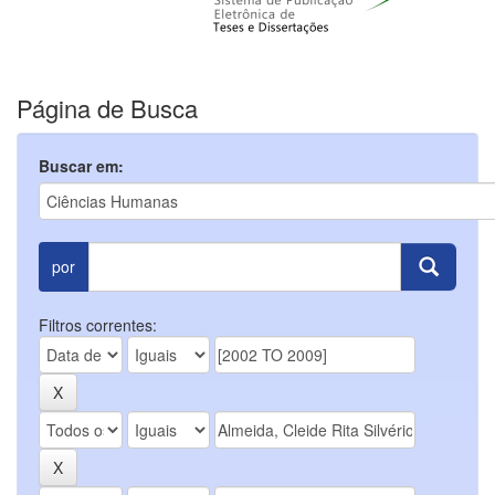
Página de Busca
Buscar em:
por
Filtros correntes: