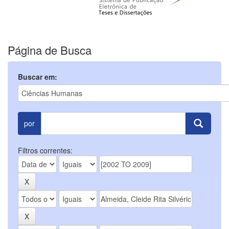
Página de Busca
Buscar em:
por
Filtros correntes: