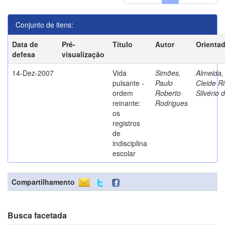
Conjunto de itens:
Data de
Pré-
Título
Autor
Orienta
defesa
visualização
14-Dez-2007
Vida
Simões,
Almeida,
pulsante -
Paulo
Cleide Ri
ordem
Roberto
Silvério 
reinante:
Rodrigues
os
registros
de
indisciplina
escolar
Compartilhamento
Busca facetada