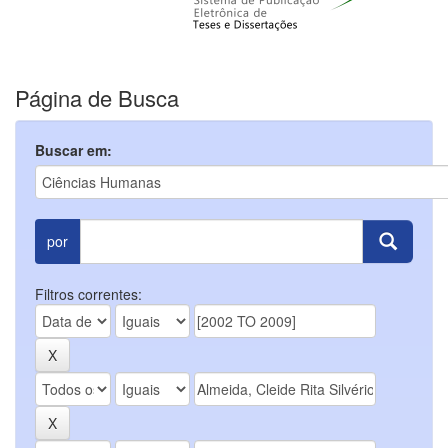
Página de Busca
Buscar em:
por
Filtros correntes: