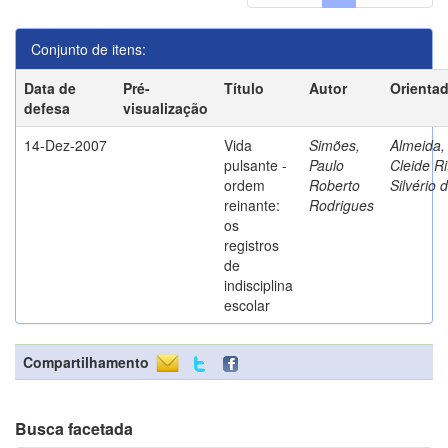
Conjunto de itens:
Data de
Pré-
Título
Autor
Orienta
defesa
visualização
14-Dez-2007
Vida
Simões,
Almeida,
pulsante -
Paulo
Cleide Ri
ordem
Roberto
Silvério 
reinante:
Rodrigues
os
registros
de
indisciplina
escolar
Compartilhamento
Busca facetada