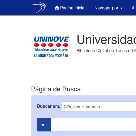
Página inicial
Navegar por
A
Skip
navigation
Universida
Biblioteca Digital de Teses e D
Página de Busca
Buscar em:
por