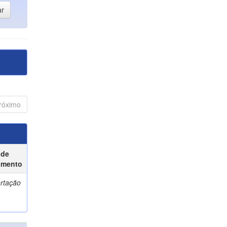
róximo
 de
umento
ertação