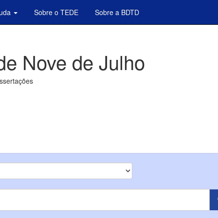
juda
Sobre o TEDE
Sobre a BDTD
de Nove de Julho
issertações