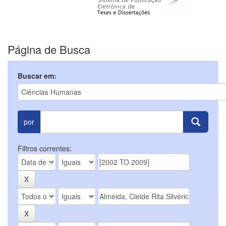
Página de Busca
Buscar em:
por
Filtros correntes: