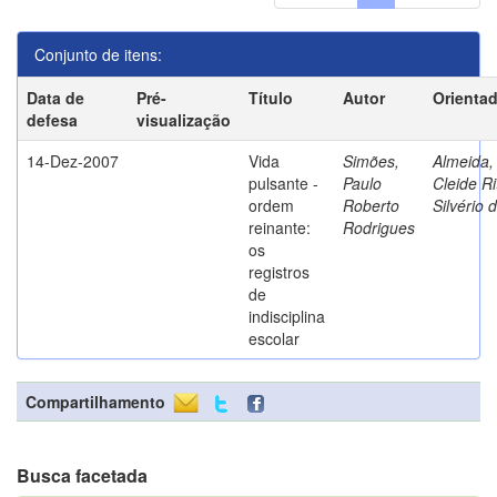
Conjunto de itens:
Data de
Pré-
Título
Autor
Orienta
defesa
visualização
14-Dez-2007
Vida
Simões,
Almeida,
pulsante -
Paulo
Cleide Ri
ordem
Roberto
Silvério 
reinante:
Rodrigues
os
registros
de
indisciplina
escolar
Compartilhamento
Busca facetada