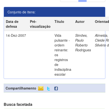
Conjunto de itens:
Data de
Pré-
Título
Autor
Orienta
defesa
visualização
14-Dez-2007
Vida
Simões,
Almeida,
pulsante -
Paulo
Cleide Ri
ordem
Roberto
Silvério 
reinante:
Rodrigues
os
registros
de
indisciplina
escolar
Compartilhamento
Busca facetada