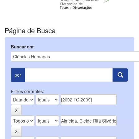
Página de Busca
Buscar em:
por
Filtros correntes: