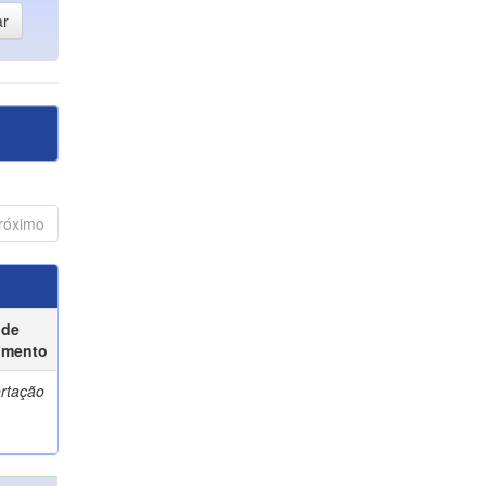
róximo
 de
umento
ertação