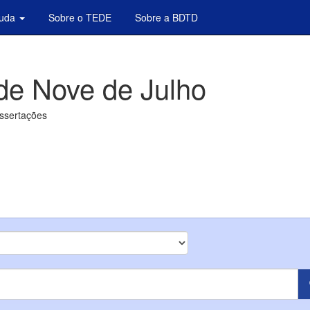
juda
Sobre o TEDE
Sobre a BDTD
de Nove de Julho
issertações