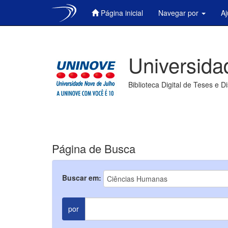
Página inicial
Navegar por
A
Skip
navigation
Universida
Biblioteca Digital de Teses e D
Página de Busca
Buscar em:
por