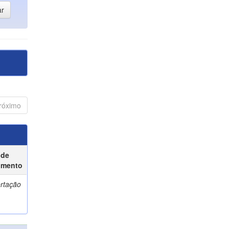
róximo
 de
umento
ertação