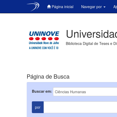
Página inicial
Navegar por
A
Skip
navigation
Universida
Biblioteca Digital de Teses e D
Página de Busca
Buscar em:
por