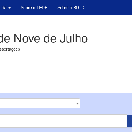
juda
Sobre o TEDE
Sobre a BDTD
de Nove de Julho
issertações