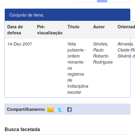
Conjunto de itens:
Data de
Pré-
Título
Autor
Orienta
defesa
visualização
14-Dez-2007
Vida
Simões,
Almeida,
pulsante -
Paulo
Cleide Ri
ordem
Roberto
Silvério 
reinante:
Rodrigues
os
registros
de
indisciplina
escolar
Compartilhamento
Busca facetada