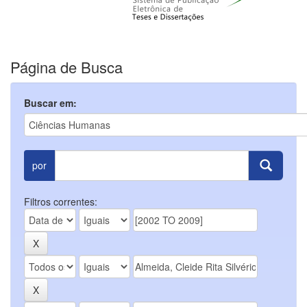
Página de Busca
Buscar em:
por
Filtros correntes: