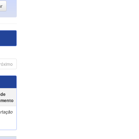
róximo
 de
umento
ertação