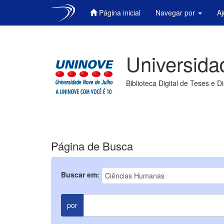
Página inicial
Navegar por
A
Skip
navigation
Universida
Biblioteca Digital de Teses e D
Página de Busca
Buscar em:
por