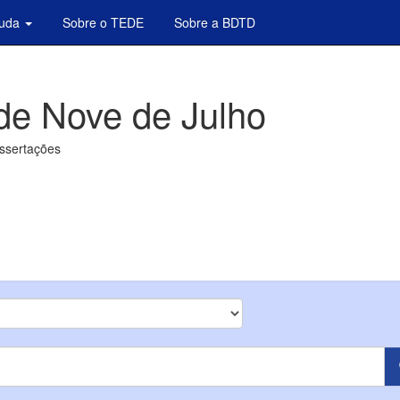
juda
Sobre o TEDE
Sobre a BDTD
de Nove de Julho
issertações