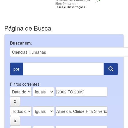
Página de Busca
Buscar em:
por
Filtros correntes: