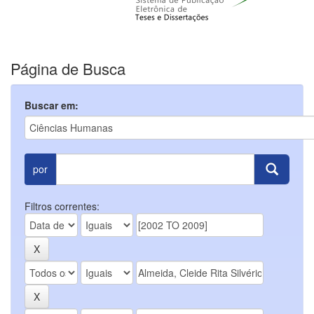
Página de Busca
Buscar em:
por
Filtros correntes: