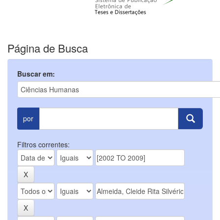
Página de Busca
Buscar em:
por
Filtros correntes: