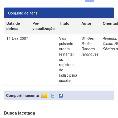
Conjunto de itens:
Data de
Pré-
Título
Autor
Orienta
defesa
visualização
14-Dez-2007
Vida
Simões,
Almeida,
pulsante -
Paulo
Cleide Ri
ordem
Roberto
Silvério 
reinante:
Rodrigues
os
registros
de
indisciplina
escolar
Compartilhamento
Busca facetada