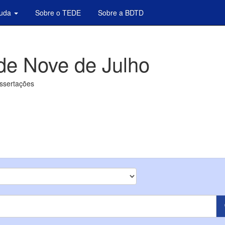
juda
Sobre o TEDE
Sobre a BDTD
de Nove de Julho
issertações