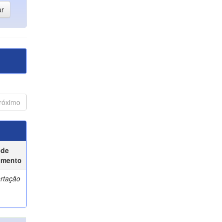
róximo
 de
umento
ertação