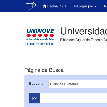
Página inicial
Navegar por
A
Skip
navigation
Universida
Biblioteca Digital de Teses e D
Página de Busca
Buscar em:
por