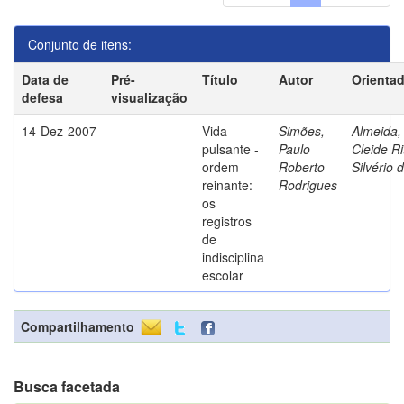
Conjunto de itens:
Data de
Pré-
Título
Autor
Orienta
defesa
visualização
14-Dez-2007
Vida
Simões,
Almeida,
pulsante -
Paulo
Cleide Ri
ordem
Roberto
Silvério 
reinante:
Rodrigues
os
registros
de
indisciplina
escolar
Compartilhamento
Busca facetada