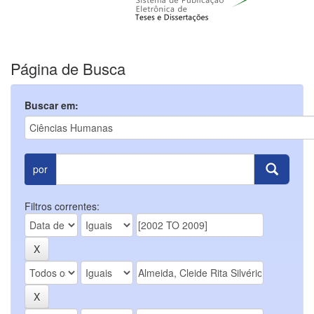
Página de Busca
Buscar em:
por
Filtros correntes: