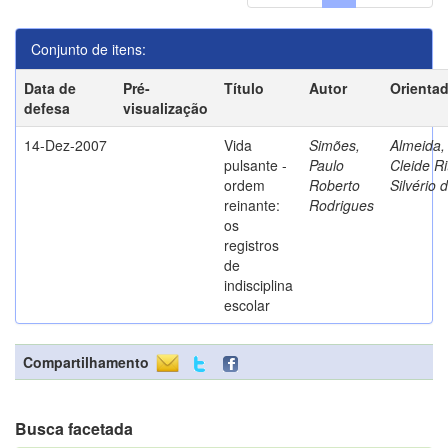
Conjunto de itens:
Data de
Pré-
Título
Autor
Orienta
defesa
visualização
14-Dez-2007
Vida
Simões,
Almeida,
pulsante -
Paulo
Cleide Ri
ordem
Roberto
Silvério 
reinante:
Rodrigues
os
registros
de
indisciplina
escolar
Compartilhamento
Busca facetada