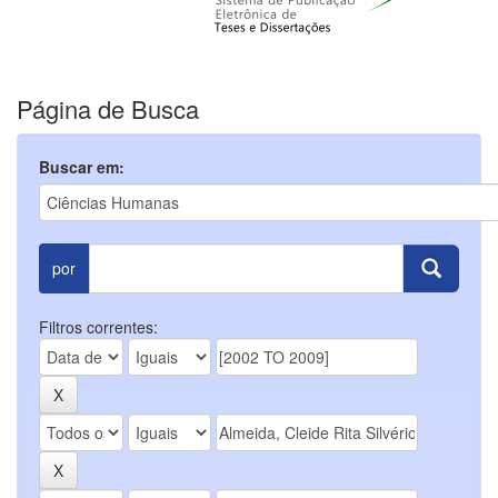
Página de Busca
Buscar em:
por
Filtros correntes: