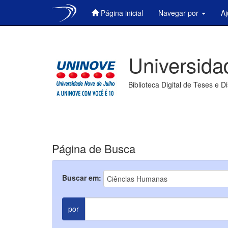
Página inicial
Navegar por
A
Skip
navigation
Universida
Biblioteca Digital de Teses e D
Página de Busca
Buscar em:
por