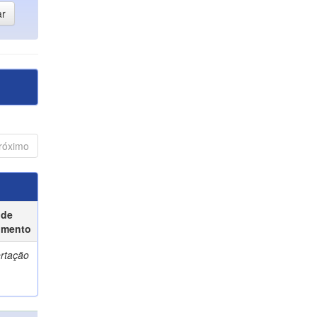
róximo
 de
umento
ertação