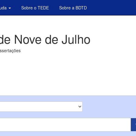
juda
Sobre o TEDE
Sobre a BDTD
de Nove de Julho
issertações