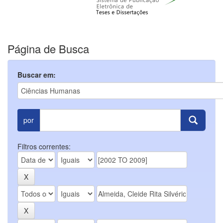
Página de Busca
Buscar em:
por
Filtros correntes: