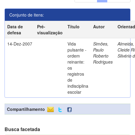
Conjunto de itens:
Data de
Pré-
Título
Autor
Orienta
defesa
visualização
14-Dez-2007
Vida
Simões,
Almeida,
pulsante -
Paulo
Cleide Ri
ordem
Roberto
Silvério 
reinante:
Rodrigues
os
registros
de
indisciplina
escolar
Compartilhamento
Busca facetada