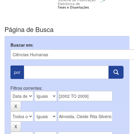
Página de Busca
Buscar em:
por
Filtros correntes: