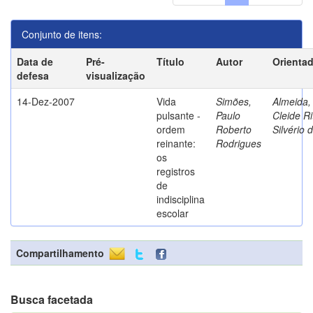
Conjunto de itens:
Data de
Pré-
Título
Autor
Orienta
defesa
visualização
14-Dez-2007
Vida
Simões,
Almeida,
pulsante -
Paulo
Cleide Ri
ordem
Roberto
Silvério 
reinante:
Rodrigues
os
registros
de
indisciplina
escolar
Compartilhamento
Busca facetada