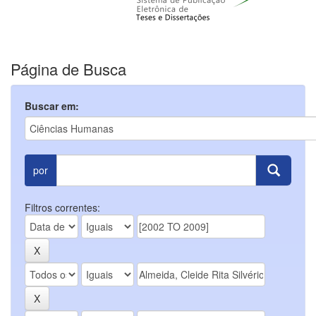
Página de Busca
Buscar em:
por
Filtros correntes: