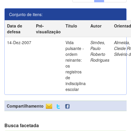
Conjunto de itens:
Data de
Pré-
Título
Autor
Orienta
defesa
visualização
14-Dez-2007
Vida
Simões,
Almeida,
pulsante -
Paulo
Cleide Ri
ordem
Roberto
Silvério 
reinante:
Rodrigues
os
registros
de
indisciplina
escolar
Compartilhamento
Busca facetada