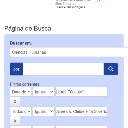
Página de Busca
Buscar em:
por
Filtros correntes: