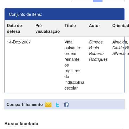
Conjunto de itens:
Data de
Pré-
Título
Autor
Orienta
defesa
visualização
14-Dez-2007
Vida
Simões,
Almeida,
pulsante -
Paulo
Cleide Ri
ordem
Roberto
Silvério 
reinante:
Rodrigues
os
registros
de
indisciplina
escolar
Compartilhamento
Busca facetada