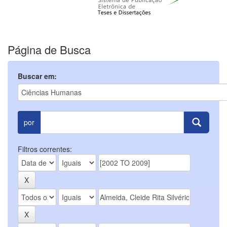
Página de Busca
Buscar em:
por
Filtros correntes: