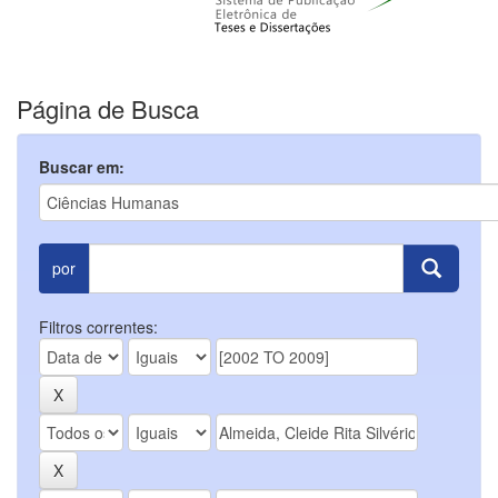
Página de Busca
Buscar em:
por
Filtros correntes: