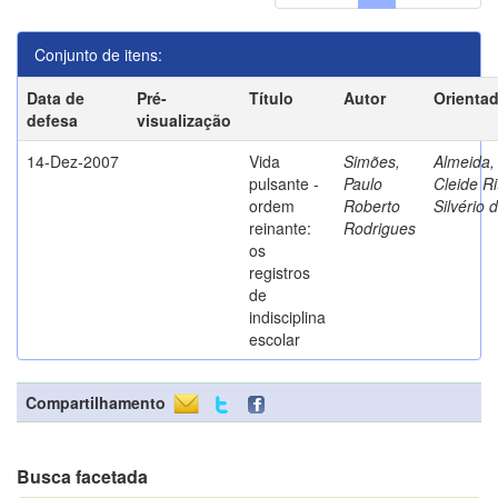
Conjunto de itens:
Data de
Pré-
Título
Autor
Orienta
defesa
visualização
14-Dez-2007
Vida
Simões,
Almeida,
pulsante -
Paulo
Cleide Ri
ordem
Roberto
Silvério 
reinante:
Rodrigues
os
registros
de
indisciplina
escolar
Compartilhamento
Busca facetada