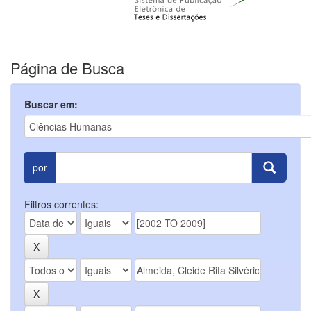
Página de Busca
Buscar em:
por
Filtros correntes: