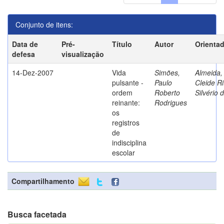
Conjunto de itens:
Data de
Pré-
Título
Autor
Orienta
defesa
visualização
14-Dez-2007
Vida
Simões,
Almeida,
pulsante -
Paulo
Cleide Ri
ordem
Roberto
Silvério 
reinante:
Rodrigues
os
registros
de
indisciplina
escolar
Compartilhamento
Busca facetada