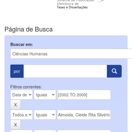
Página de Busca
Buscar em:
por
Filtros correntes: