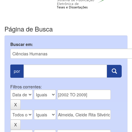
Página de Busca
Buscar em:
por
Filtros correntes: