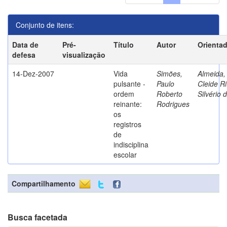
Conjunto de itens:
Data de
Pré-
Título
Autor
Orienta
defesa
visualização
14-Dez-2007
Vida
Simões,
Almeida,
pulsante -
Paulo
Cleide Ri
ordem
Roberto
Silvério 
reinante:
Rodrigues
os
registros
de
indisciplina
escolar
Compartilhamento
Busca facetada