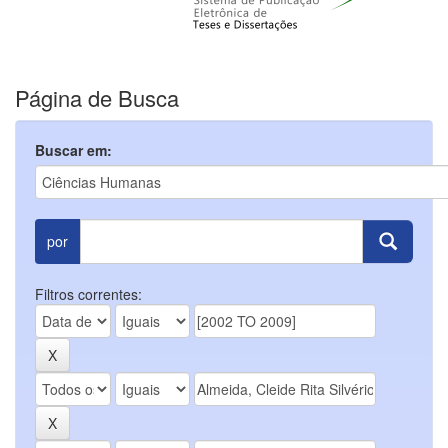
Página de Busca
Buscar em:
por
Filtros correntes: