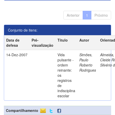
Anterior
1
Próximo
Conjunto de itens:
Data de
Pré-
Título
Autor
Orienta
defesa
visualização
14-Dez-2007
Vida
Simões,
Almeida,
pulsante -
Paulo
Cleide Ri
ordem
Roberto
Silvério 
reinante:
Rodrigues
os
registros
de
indisciplina
escolar
Compartilhamento