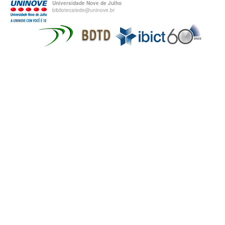
Universidade Nove de Julho
bibliotecatede@uninove.br