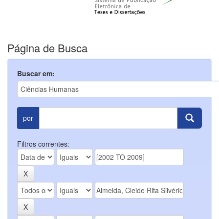
Página de Busca
Buscar em:
por
Filtros correntes: