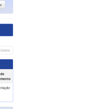
róximo
 de
umento
ertação