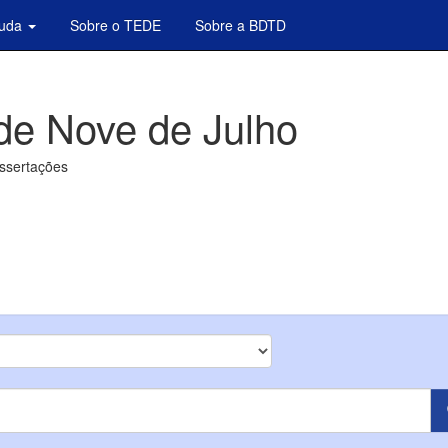
juda
Sobre o TEDE
Sobre a BDTD
de Nove de Julho
issertações