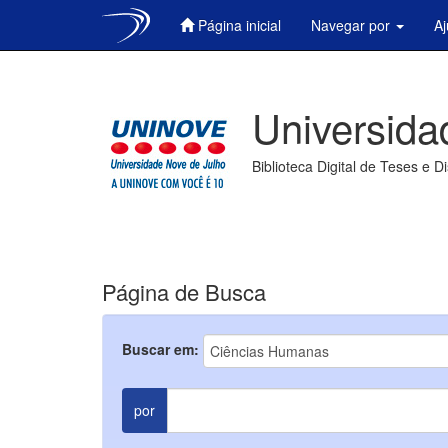
Página inicial
Navegar por
A
Skip
navigation
Universida
Biblioteca Digital de Teses e D
Página de Busca
Buscar em:
por