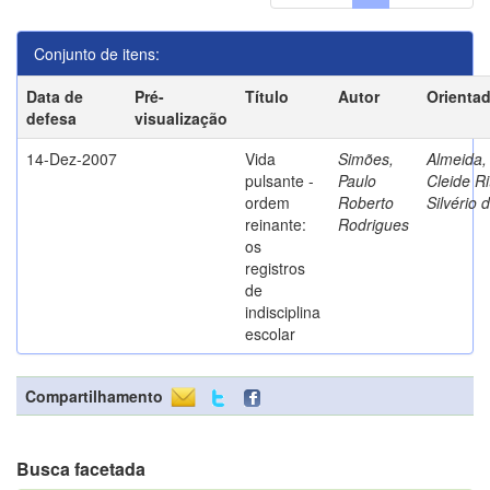
Conjunto de itens:
Data de
Pré-
Título
Autor
Orienta
defesa
visualização
14-Dez-2007
Vida
Simões,
Almeida,
pulsante -
Paulo
Cleide Ri
ordem
Roberto
Silvério 
reinante:
Rodrigues
os
registros
de
indisciplina
escolar
Compartilhamento
Busca facetada