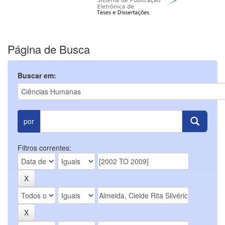
Página de Busca
Buscar em:
por
Filtros correntes: