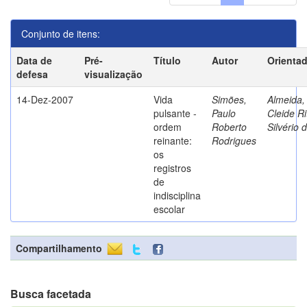
Conjunto de itens:
Data de
Pré-
Título
Autor
Orienta
defesa
visualização
14-Dez-2007
Vida
Simões,
Almeida,
pulsante -
Paulo
Cleide Ri
ordem
Roberto
Silvério 
reinante:
Rodrigues
os
registros
de
indisciplina
escolar
Compartilhamento
Busca facetada