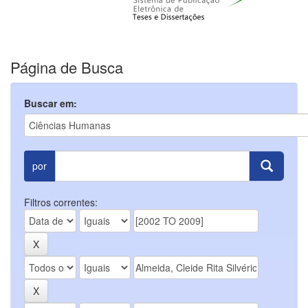
Página de Busca
Buscar em:
por
Filtros correntes: