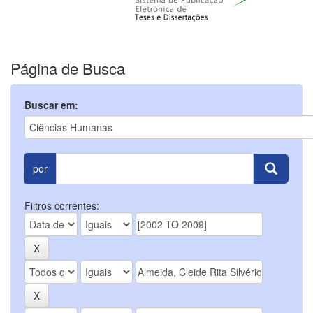
Página de Busca
Buscar em:
por
Filtros correntes: