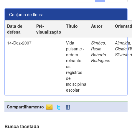
Conjunto de itens:
Data de
Pré-
Título
Autor
Orienta
defesa
visualização
14-Dez-2007
Vida
Simões,
Almeida,
pulsante -
Paulo
Cleide Ri
ordem
Roberto
Silvério 
reinante:
Rodrigues
os
registros
de
indisciplina
escolar
Compartilhamento
Busca facetada