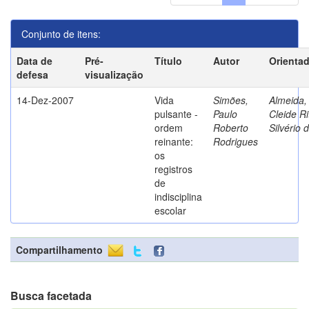
Conjunto de itens:
Data de
Pré-
Título
Autor
Orienta
defesa
visualização
14-Dez-2007
Vida
Simões,
Almeida,
pulsante -
Paulo
Cleide Ri
ordem
Roberto
Silvério 
reinante:
Rodrigues
os
registros
de
indisciplina
escolar
Compartilhamento
Busca facetada