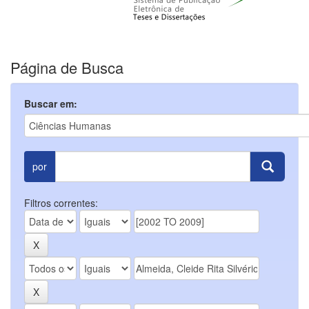
Página de Busca
Buscar em:
por
Filtros correntes: