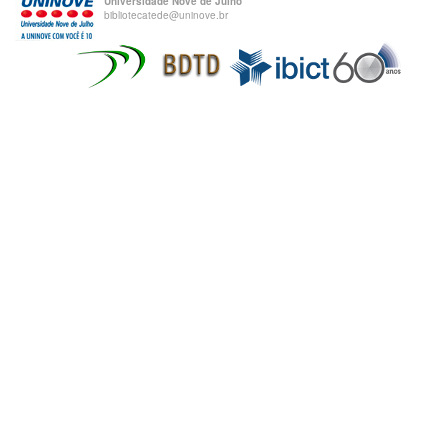
Universidade Nove de Julho
bibliotecatede@uninove.br