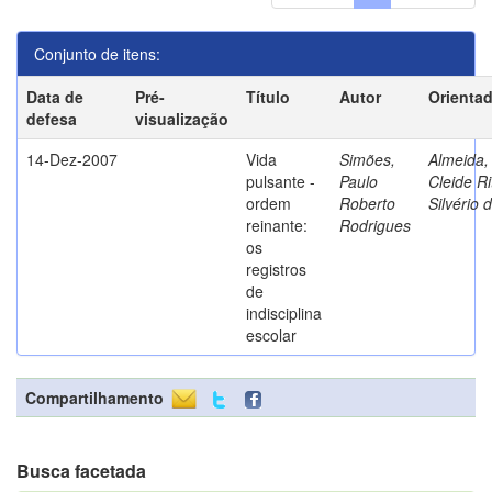
Conjunto de itens:
Data de
Pré-
Título
Autor
Orienta
defesa
visualização
14-Dez-2007
Vida
Simões,
Almeida,
pulsante -
Paulo
Cleide Ri
ordem
Roberto
Silvério 
reinante:
Rodrigues
os
registros
de
indisciplina
escolar
Compartilhamento
Busca facetada