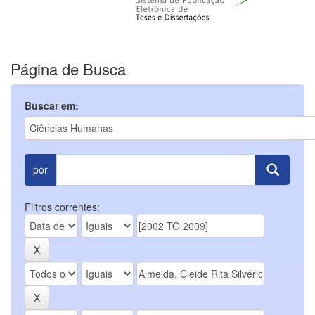
Página de Busca
Buscar em:
por
Filtros correntes: