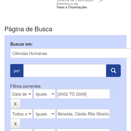
Página de Busca
Buscar em:
por
Filtros correntes: