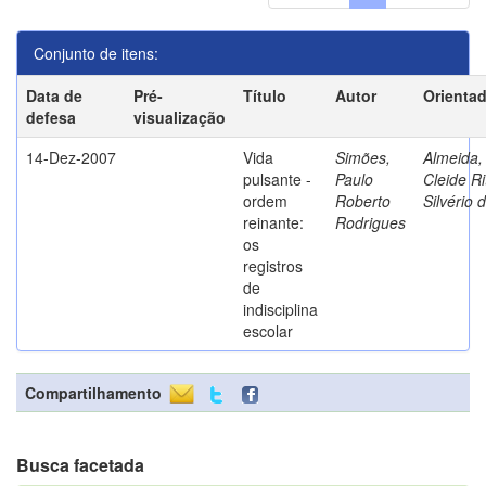
Conjunto de itens:
Data de
Pré-
Título
Autor
Orienta
defesa
visualização
14-Dez-2007
Vida
Simões,
Almeida,
pulsante -
Paulo
Cleide Ri
ordem
Roberto
Silvério 
reinante:
Rodrigues
os
registros
de
indisciplina
escolar
Compartilhamento
Busca facetada