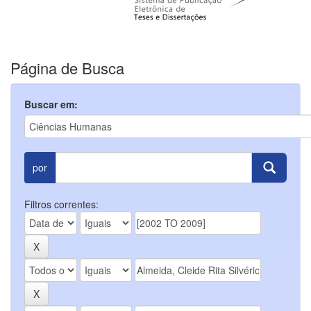
Página de Busca
Buscar em:
por
Filtros correntes: