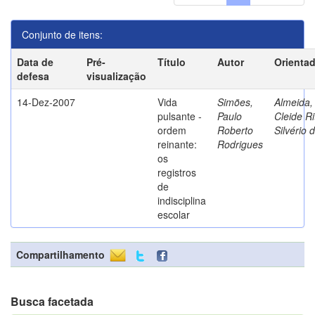
Conjunto de itens:
Data de
Pré-
Título
Autor
Orienta
defesa
visualização
14-Dez-2007
Vida
Simões,
Almeida,
pulsante -
Paulo
Cleide Ri
ordem
Roberto
Silvério 
reinante:
Rodrigues
os
registros
de
indisciplina
escolar
Compartilhamento
Busca facetada