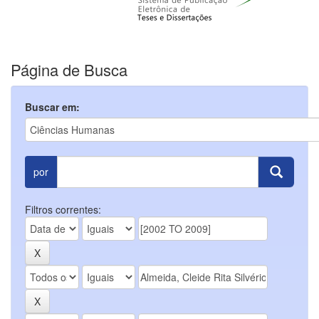
Página de Busca
Buscar em:
por
Filtros correntes: